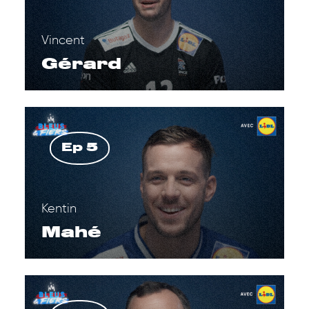
Vincent
Gérard
Ep 5
Kentin
Mahé