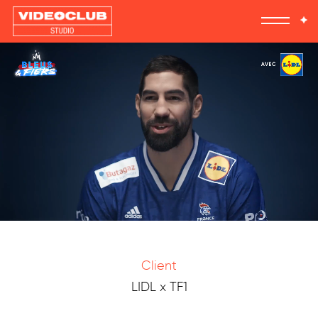
Client
LIDL x TF1