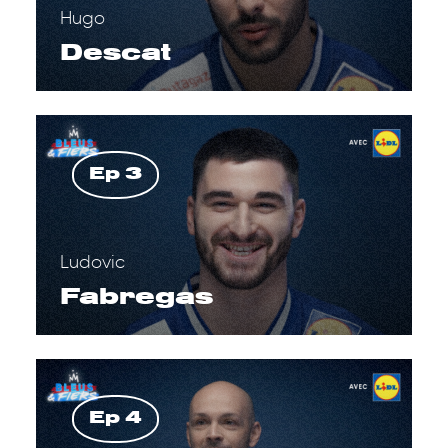
Hugo
Descat
Ep 3
Ludovic
Fabregas
Ep 4