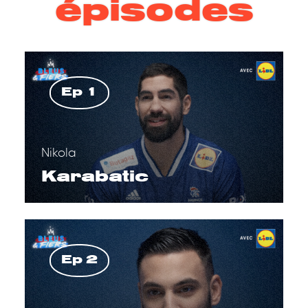
épisodes
Ep 1
Nikola
Karabatic
Ep 2