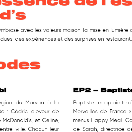
ssence de l’es
d’s
ymbiose avec les valeurs maison, la mise en lumière 
dues, des expériences et des surprises en restaurant
odes
bi
EP2 – Baptist
égion du Morvan à la
Baptiste Lecaplain te ré
o : Cédric, éleveur de
Merveilles de France 
 McDonald’s, et Céline,
menus Happy Meal. Cap
ntre-ville. Chacun leur
de Sarah, directrice d