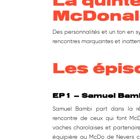
La quinte
McDonal
Des personnalités et un ton en s
rencontres marquantes et inatten
Les épis
EP1 – Samuel Bam
Samuel Bambi part dans la r
rencontre de ceux qui font McD
vaches charolaises et partenaire
équipière au McDo de Nevers ce